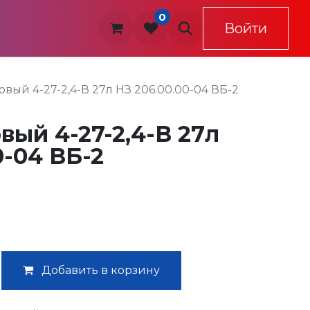
0
овия доставки и оплаты
Контакты
Войти
Обра
овый 4-27-2,4-В 27л НЗ 206.00.00-04 ВБ-2
вый 4-27-2,4-В 27л
0-04 ВБ-2
Добавить в корзину