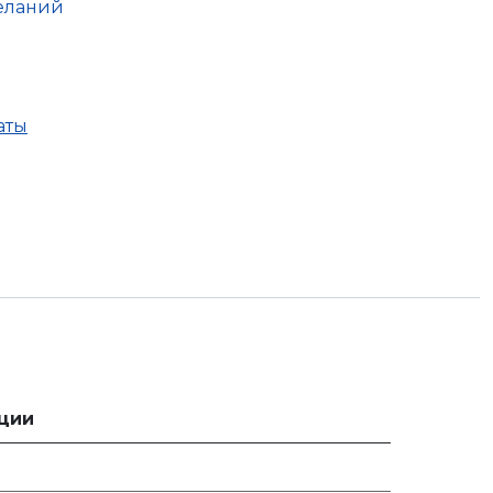
еланий
аты
ции