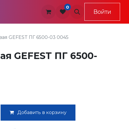
0
овия доставки и оплаты
Контакты
Войти
Обра
вая GEFEST ПГ 6500-03 0045
ая GEFEST ПГ 6500-
Добавить в корзину